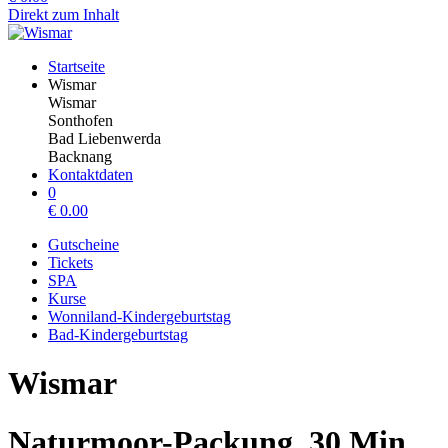
Direkt zum Inhalt
Startseite
Wismar
Wismar
Sonthofen
Bad Liebenwerda
Backnang
Kontaktdaten
0
€
0.00
Gutscheine
Tickets
SPA
Kurse
Wonniland-Kindergeburtstag
Bad-Kindergeburtstag
Wismar
Naturmoor-Packung, 30 Min