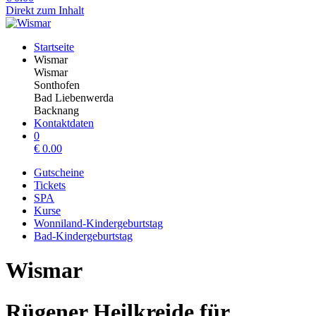
Direkt zum Inhalt
Startseite
Wismar
Wismar
Sonthofen
Bad Liebenwerda
Backnang
Kontaktdaten
0
€
0.00
Gutscheine
Tickets
SPA
Kurse
Wonniland-Kindergeburtstag
Bad-Kindergeburtstag
Wismar
Rügener Heilkreide für