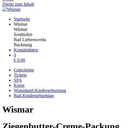
Direkt zum Inhalt
Startseite
Wismar
Wismar
Sonthofen
Bad Liebenwerda
Backnang
Kontaktdaten
0
€
0.00
Gutscheine
Tickets
SPA
Kurse
Wonniland-Kindergeburtstag
Bad-Kindergeburtstag
Wismar
Ziegenbutter-Creme-Packung,