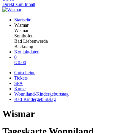
Direkt zum Inhalt
Startseite
Wismar
Wismar
Sonthofen
Bad Liebenwerda
Backnang
Kontaktdaten
0
€
0.00
Gutscheine
Tickets
SPA
Kurse
Wonniland-Kindergeburtstag
Bad-Kindergeburtstag
Wismar
Tageskarte Wonniland