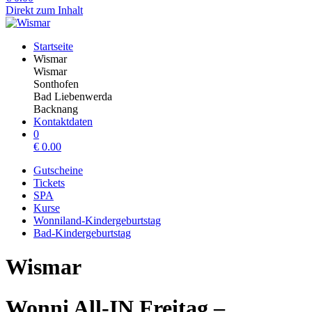
Direkt zum Inhalt
Startseite
Wismar
Wismar
Sonthofen
Bad Liebenwerda
Backnang
Kontaktdaten
0
€
0.00
Gutscheine
Tickets
SPA
Kurse
Wonniland-Kindergeburtstag
Bad-Kindergeburtstag
Wismar
Wonni All-IN Freitag –