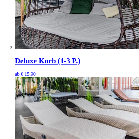
Deluxe Korb (1-3 P.)
ab
€
15.90