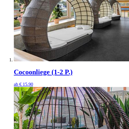
Cocoonliege (1-2 P.)
ab
€
15.90